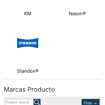
KM
Nason®
Standox®
Marcas Producto
Filter