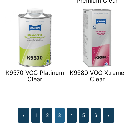
Premium Clear
K9570 VOC Platinum
K9580 VOC Xtreme
Clear
Clear
1
2
3
4
5
6