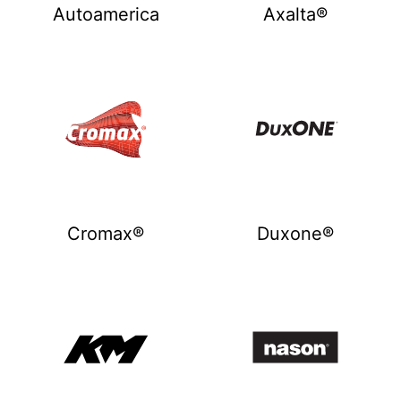
Autoamerica
Axalta®
Cromax®
Duxone®