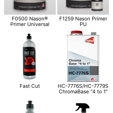
F0500 Nason®
F1259 Nason Primer
Primer Universal
PU
Fast Cut
HC-7776S/HC-7779S
ChromaBase “4 to 1”