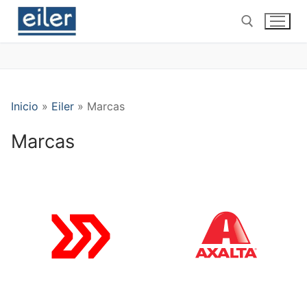
Ir
al
contenido
Buscar por:
Inicio
»
Eiler
»
Marcas
Marcas