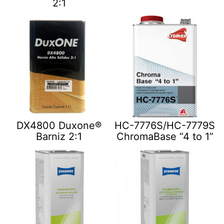
2:1
DX4800 Duxone®
HC-7776S/HC-7779S
Barniz 2:1
ChromaBase “4 to 1”