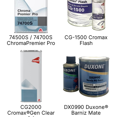
74500S / 74700S
CG-1500 Cromax
ChromaPremier Pro
Flash
CG2000
DX0990 Duxone®
Cromax®Gen Clear
Barniz Mate