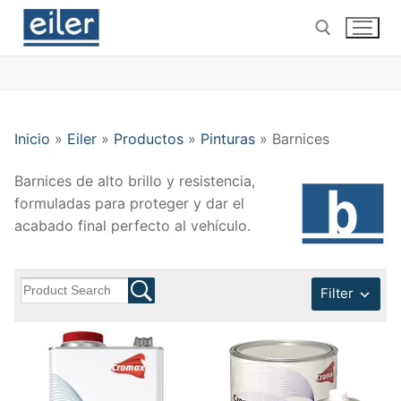
Ir
al
contenido
Buscar por:
Inicio
»
Eiler
»
Productos
»
Pinturas
»
Barnices
Barnices de alto brillo y resistencia,
formuladas para proteger y dar el
acabado final perfecto al vehículo.
Filter