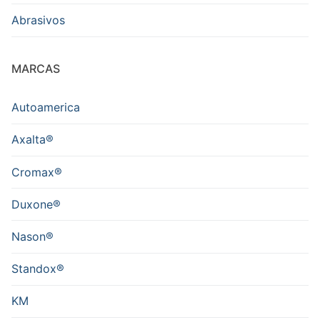
Abrasivos
MARCAS
Autoamerica
Axalta®
Cromax®
Duxone®
Nason®
Standox®
KM