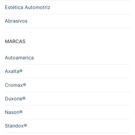
Estética Automotriz
Abrasivos
MARCAS
Autoamerica
Axalta®
Cromax®
Duxone®
Nason®
Standox®