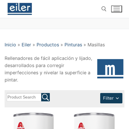
Ir
al
contenido
Buscar por:
Inicio
»
Eiler
»
Productos
»
Pinturas
»
Masillas
Rellenadores de fácil aplicación y lijado,
desarrollados para corregir
imperfecciones y nivelar la superficie a
pintar.
Filter