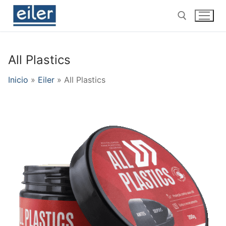
Ir
al
contenido
All Plastics
Buscar por:
Inicio
»
Eiler
»
All Plastics