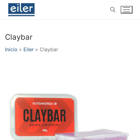
Ir
al
contenido
Claybar
Buscar por:
Inicio
»
Eiler
»
Claybar