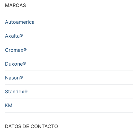
MARCAS
Autoamerica
Axalta®
Cromax®
Duxone®
Nason®
Standox®
KM
DATOS DE CONTACTO