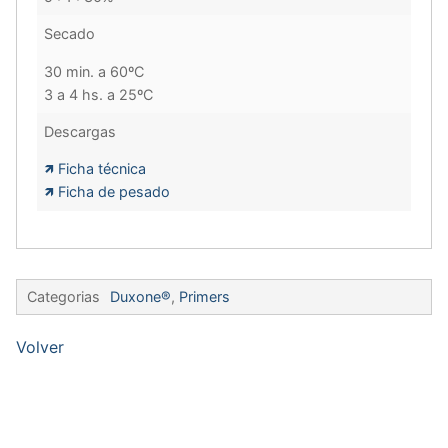
Secado
30 min. a 60ºC
3 a 4 hs. a 25ºC
Descargas
🡽 Ficha técnica
🡽 Ficha de pesado
Categorias
Duxone®
,
Primers
Volver