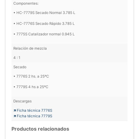
Componentes:
• HC-7779S Secado Normal 3.785 L
• HC-7776S Secado Rápido 3.785 L
• 7775S Catalizador normal 0.945 L
Relación de mezcla
4 : 1
Secado
• 7776S 2 hs. a 25ºC
• 7779S 4 hs a 25ºC
Descargas
🡽 Ficha técnica 7776S
🡽 Ficha técnica 7779S
Productos relacionados