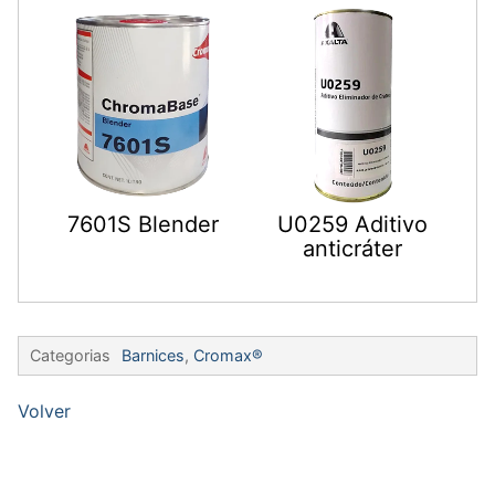
7601S Blender
U0259 Aditivo
anticráter
Categorias
Barnices
,
Cromax®
Volver