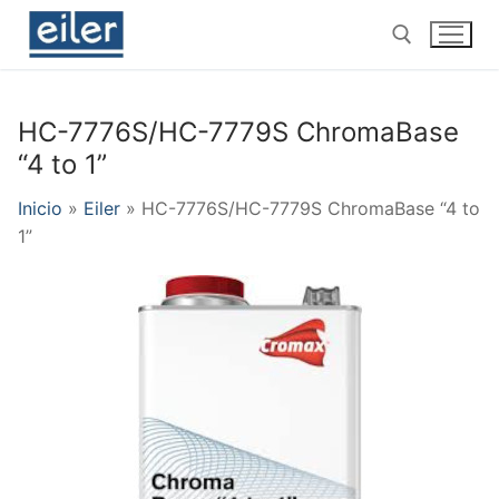
Ir
al
contenido
HC-7776S/HC-7779S ChromaBase
Buscar por:
“4 to 1”
Inicio
»
Eiler
»
HC-7776S/HC-7779S ChromaBase “4 to
1”