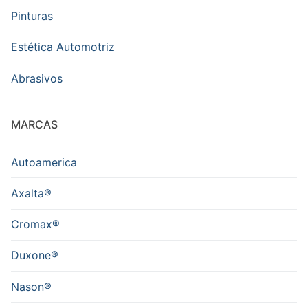
Pinturas
Estética Automotriz
Abrasivos
MARCAS
Autoamerica
Axalta®
Cromax®
Duxone®
Nason®