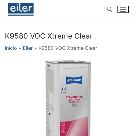
Ir
al
contenido
K9580 VOC Xtreme Clear
Buscar por:
Inicio
»
Eiler
»
K9580 VOC Xtreme Clear