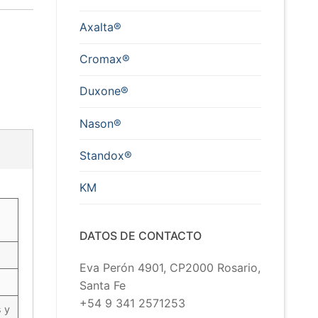
Axalta®
Cromax®
Duxone®
Nason®
Standox®
KM
DATOS DE CONTACTO
Eva Perón 4901, CP2000 Rosario,
Santa Fe
+54 9 341 2571253
s y