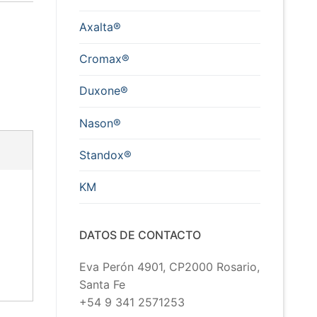
Axalta®
Cromax®
Duxone®
Nason®
Standox®
KM
DATOS DE CONTACTO
Eva Perón 4901, CP2000 Rosario,
Santa Fe
+54 9 341 2571253