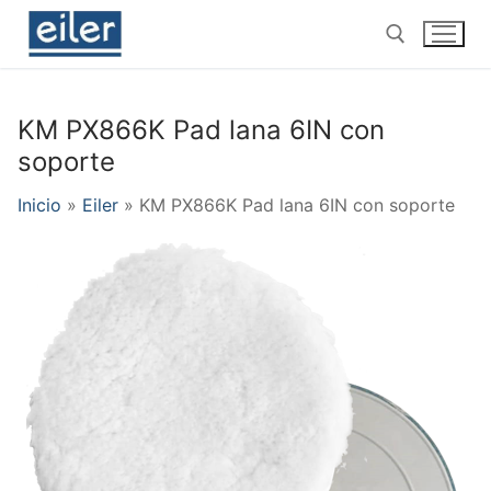
Ir
al
contenido
KM PX866K Pad lana 6IN con
Buscar por:
soporte
Inicio
»
Eiler
»
KM PX866K Pad lana 6IN con soporte