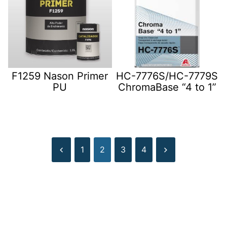
F1259 Nason Primer
HC-7776S/HC-7779S
PU
ChromaBase “4 to 1”
1
2
3
4