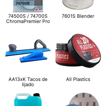
74500S / 74700S
7601S Blender
ChromaPremier Pro
AA13xK Tacos de
All Plastics
lijado