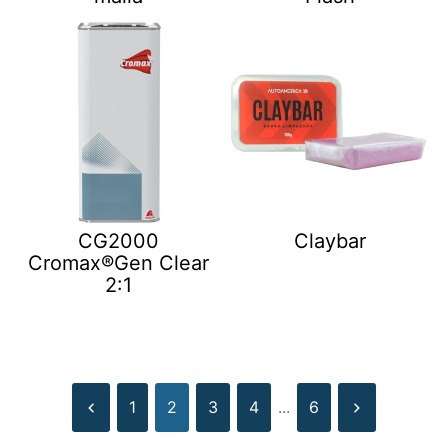
CG2000
Claybar
Cromax®Gen Clear
2:1
1
2
3
4
...
6