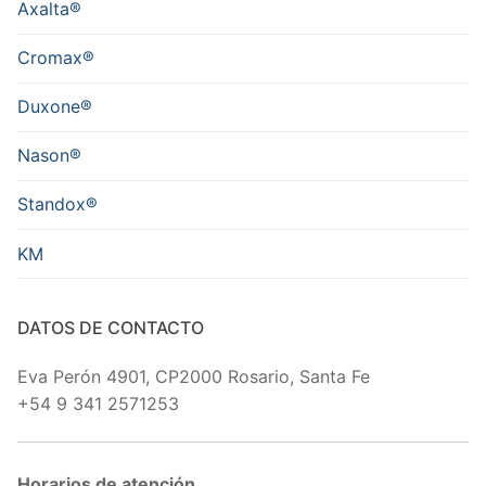
Axalta®
Cromax®
Duxone®
Nason®
Standox®
KM
DATOS DE CONTACTO
Eva Perón 4901, CP2000 Rosario, Santa Fe
+54 9 341 2571253
Horarios de atención