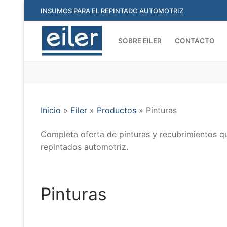
Ir
INSUMOS PARA EL REPINTADO AUTOMOTRIZ
al
contenido
SOBRE EILER
CONTACTO
Inicio
»
Eiler
»
Productos
»
Pinturas
Completa oferta de pinturas y recubrimientos qu
repintados automotriz.
Pinturas