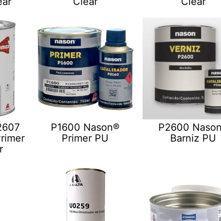
ear
Clear
Clear
2607
P1600 Nason®
P2600 Naso
rimer
Primer PU
Barniz PU
r