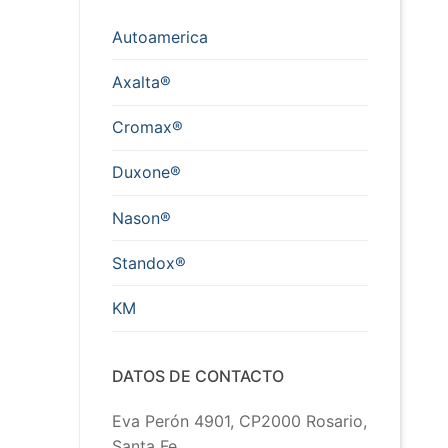
Autoamerica
Axalta®
Cromax®
Duxone®
Nason®
Standox®
KM
DATOS DE CONTACTO
Eva Perón 4901, CP2000 Rosario,
Santa Fe