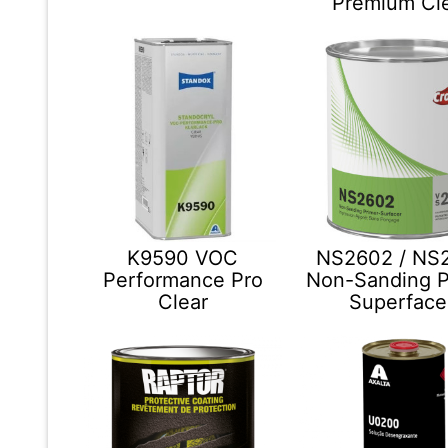
Premium Cl
K9590 VOC
NS2602 / NS
Performance Pro
Non-Sanding P
Clear
Superface