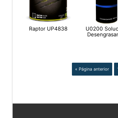
Raptor UP4838
U0200 Soluc
Desengrasa
« Página anterior