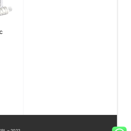
c
 SRL – 2022