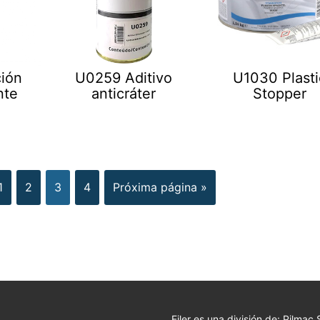
ión
U0259 Aditivo
U1030 Plasti
nte
anticráter
Stopper
1
2
3
4
Próxima página »
Eiler es una división de: Pilmac